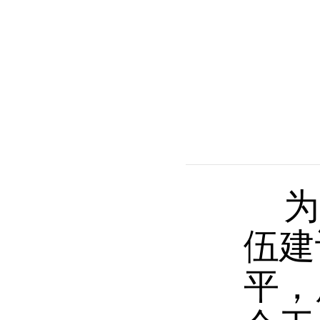
为宣
伍建
平，