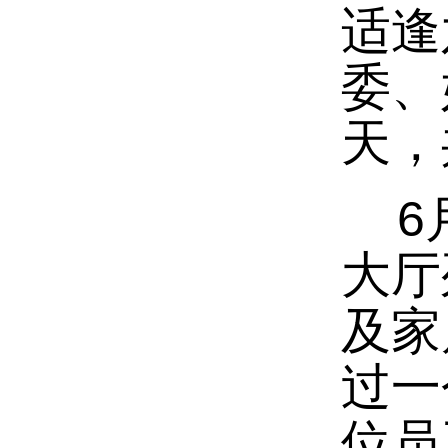
适逢
委、
天，
6
大厅
及家
过一
位员